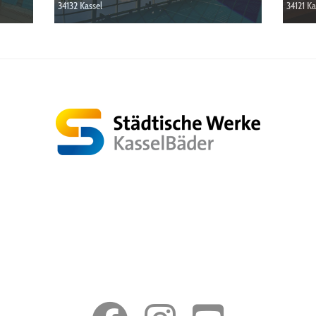
34132 Kassel
34121 K