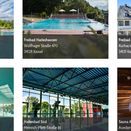
Freibad Harleshausen
Freibad
Wolfhager Straße 470
Kurhaus
34128 Kassel
34131 Ka
Hallenbad Süd
Sauna 
Heinrich-Plett-Straße 81
Aueda