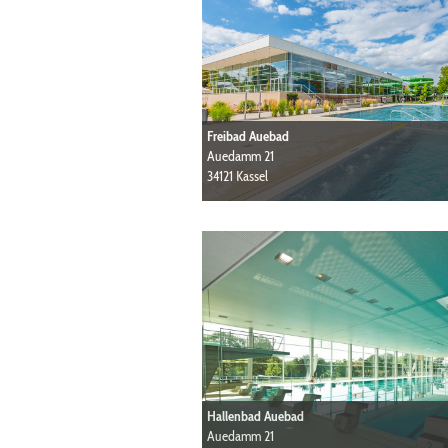
Freibad Auebad
Auedamm 21
34121 Kassel
Hallenbad Auebad
Auedamm 21