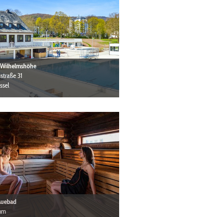
 Wilhelmshöhe
straße 31
ssel
Auebad
mm